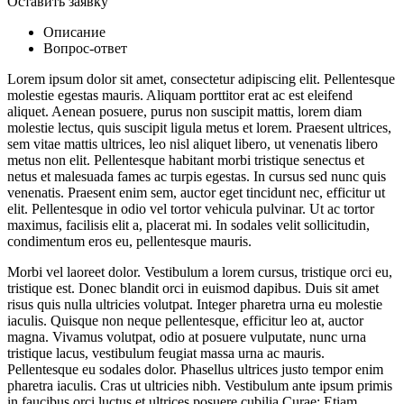
Оставить заявку
Описание
Вопрос-ответ
Lorem ipsum dolor sit amet, consectetur adipiscing elit. Pellentesque
molestie egestas mauris. Aliquam porttitor erat ac est eleifend
aliquet. Aenean posuere, purus non suscipit mattis, lorem diam
molestie lectus, quis suscipit ligula metus et lorem. Praesent ultrices,
sem vitae mattis ultrices, leo nisl aliquet libero, ut venenatis libero
metus non elit. Pellentesque habitant morbi tristique senectus et
netus et malesuada fames ac turpis egestas. In cursus sed nunc quis
venenatis. Praesent enim sem, auctor eget tincidunt nec, efficitur ut
elit. Pellentesque in odio vel tortor vehicula pulvinar. Ut ac tortor
maximus, facilisis elit a, placerat mi. In sodales velit sollicitudin,
condimentum eros eu, pellentesque mauris.
Morbi vel laoreet dolor. Vestibulum a lorem cursus, tristique orci eu,
tristique est. Donec blandit orci in euismod dapibus. Duis sit amet
risus quis nulla ultricies volutpat. Integer pharetra urna eu molestie
iaculis. Quisque non neque pellentesque, efficitur leo at, auctor
magna. Vivamus volutpat, odio at posuere vulputate, nunc urna
tristique lacus, vestibulum feugiat massa urna ac mauris.
Pellentesque eu sodales dolor. Phasellus ultrices justo tempor enim
pharetra iaculis. Cras ut ultricies nibh. Vestibulum ante ipsum primis
in faucibus orci luctus et ultrices posuere cubilia Curae; Etiam